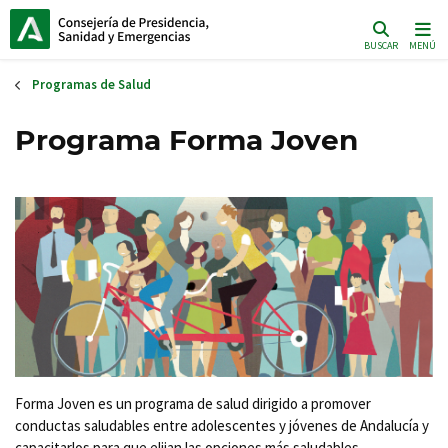
Pasar
al
BUSCAR
MENÚ
contenido
principal
Programas de Salud
Programa Forma Joven
Forma Joven es un programa de salud dirigido a promover
conductas saludables entre adolescentes y jóvenes de Andalucía y
capacitarlos para que elijan las opciones más saludables.