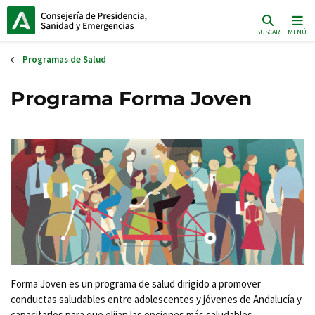
Pasar
al
BUSCAR
MENÚ
contenido
principal
Programas de Salud
Programa Forma Joven
Forma Joven es un programa de salud dirigido a promover
conductas saludables entre adolescentes y jóvenes de Andalucía y
capacitarlos para que elijan las opciones más saludables.