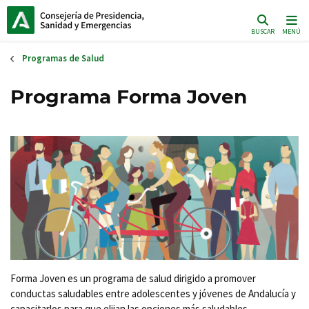
Pasar
al
BUSCAR
MENÚ
contenido
principal
Programas de Salud
Programa Forma Joven
Forma Joven es un programa de salud dirigido a promover
conductas saludables entre adolescentes y jóvenes de Andalucía y
capacitarlos para que elijan las opciones más saludables.