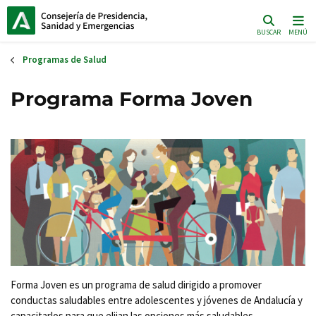
Pasar
al
BUSCAR
MENÚ
contenido
principal
Programas de Salud
Programa Forma Joven
Forma Joven es un programa de salud dirigido a promover
conductas saludables entre adolescentes y jóvenes de Andalucía y
capacitarlos para que elijan las opciones más saludables.