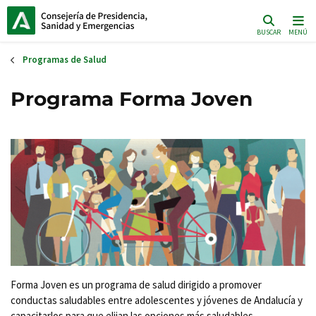
Pasar
al
BUSCAR
MENÚ
contenido
principal
Programas de Salud
Programa Forma Joven
Forma Joven es un programa de salud dirigido a promover
conductas saludables entre adolescentes y jóvenes de Andalucía y
capacitarlos para que elijan las opciones más saludables.